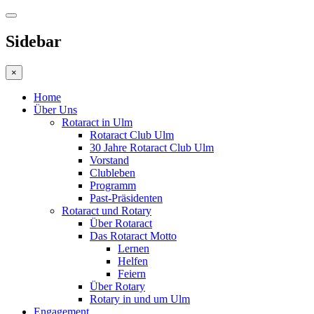
Sidebar
×
Home
Über Uns
Rotaract in Ulm
Rotaract Club Ulm
30 Jahre Rotaract Club Ulm
Vorstand
Clubleben
Programm
Past-Präsidenten
Rotaract und Rotary
Über Rotaract
Das Rotaract Motto
Lernen
Helfen
Feiern
Über Rotary
Rotary in und um Ulm
Engagement