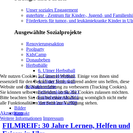
Unser soziales Engagement
guterhirte - Zentrum für Kinder-, Jugend- und Familienhi
Förderkreis für tumor- und leukämiekranke Kinder in U
Ausgewählte Sozialprojekte
Renovierungsaktion
Poolparty
KidsCamp
Donaubeben
Herbstbälle
6. Ulmer Herbstball
5. Ulmer Herbstball
Wir nutzen Cookies auf unserer Website. Einige von ihnen sind
4. Ulmer Herbstball
essenziell für den Betrieb der Seite, während andere uns helfen, diese
Klassikkonzerte
Website und die Nutzererfahrung zu verbessern (Tracking Cookies).
Frühjahrsklassik 2013
Sie können selbst entscheiden, ob Sie die Cookies zulassen möchten.
Frühjahrsklassik 2011
Bitte beachten Sie, dass bei einer Ablehnung womöglich nicht mehr
Sommerklassik 2009
alle Funktionalitäten der Seite zur Verfügung stehen.
Bilder
Akzeptieren
Kontakt
Weitere Informationen
Impressum
FILMREIF: 30 Jahre Lernen, Helfen und