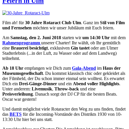
Feiern in Ulm
Film ab! für
30 Jahre Rotaract Club Ulm
. Ganz im
Stil von Film
und Fernsehen
möchten wir unser Jubiläum mit Euch feiern.
Am
Samstag, den 2. Juni 2018
starten wir
um 14:30 Uhr
mit dem
Rahmenprogramm
unserer Charter! Ihr wählt, ob Ihr gemütlich
eine
Brauerei besichtigt
, exklusiven
Gin tastet
oder am Ulmer
Stadterlebnis (...in der Luft, zu Wasser oder auf dem Landweg)
teilnehmt.
Ab 18 Uhr
empfangen wir Dich zum
Gala-Abend
im
Haus der
Museumsgesellschaft
. Du kommst klassisch chic oder gekleidet als
der Filmheld, der Du schon immer einmal sein wolltest. Es erwartet
Dich ein
Drei-Gänge-Dinner
und ein
Abend voller Highlights
.
Unter anderem:
Livemusik
,
Throw-back
und eine
Preisverleihung
. Danach sorgt der DJ CP für die besten Beats.
Oscar war gestern!
Und damit möglichst viele Rotaracter den Weg zu uns finden, findet
das
BETS
für die Incoming-Vorstände des Distrikts 1930 von 10-
13:30 Uhr hier bei uns statt.