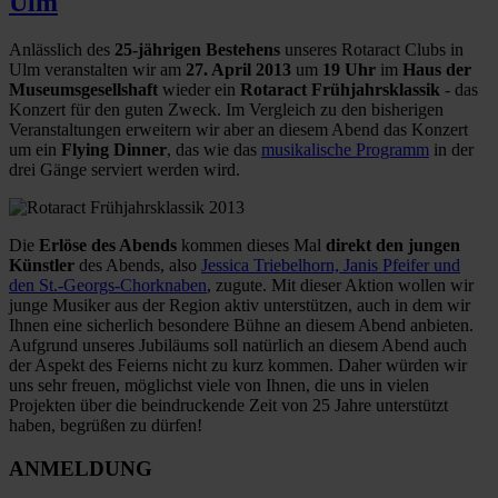
Ulm
Anlässlich des
25-jährigen Bestehens
unseres Rotaract Clubs in
Ulm veranstalten wir am
27. April 2013
um
19 Uhr
im
Haus der
Museumsgesellshaft
wieder ein
Rotaract Frühjahrsklassik
- das
Konzert für den guten Zweck. Im Vergleich zu den bisherigen
Veranstaltungen erweitern wir aber an diesem Abend das Konzert
um ein
Flying Dinner
, das wie das
musikalische Programm
in der
drei Gänge serviert werden wird.
Die
Erlöse des Abends
kommen dieses Mal
direkt den jungen
Künstler
des Abends, also
Jessica Triebelhorn, Janis Pfeifer und
den St.-Georgs-Chorknaben
, zugute. Mit dieser Aktion wollen wir
junge Musiker aus der Region aktiv unterstützen, auch in dem wir
Ihnen eine sicherlich besondere Bühne an diesem Abend anbieten.
Aufgrund unseres Jubiläums soll natürlich an diesem Abend auch
der Aspekt des Feierns nicht zu kurz kommen. Daher würden wir
uns sehr freuen, möglichst viele von Ihnen, die uns in vielen
Projekten über die beindruckende Zeit von 25 Jahre unterstützt
haben, begrüßen zu dürfen!
ANMELDUNG