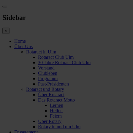
Sidebar
×
Home
Über Uns
Rotaract in Ulm
Rotaract Club Ulm
30 Jahre Rotaract Club Ulm
Vorstand
Clubleben
Programm
Past-Präsidenten
Rotaract und Rotary
Über Rotaract
Das Rotaract Motto
Lernen
Helfen
Feiern
Über Rotary
Rotary in und um Ulm
Engagement