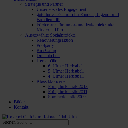
Strategie und Partner
Unser soziales Engagement
guterhirte - Zentrum für Kinder-, Jugend- und
Familienhilfe
Förderkreis für tumor- und leukämiekranke
Kinder in Ulm
Ausgewählte Sozialprojekte
Renovierungsaktion
Poolparty
KidsCamp
Donaubeben
Herbstbälle
6. Ulmer Herbstball
5. Ulmer Herbstball
4. Ulmer Herbstball
Klassikkonzerte
Frühjahrsklassik 2013
Frühjahrsklassik 2011
Sommerklassik 2009
Bilder
Kontakt
Rotaract Club Ulm
Suchen