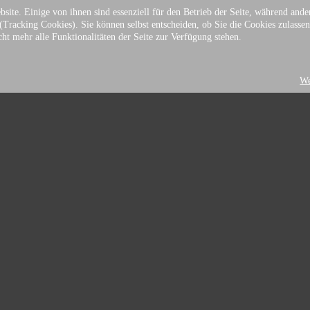
lfe
site. Einige von ihnen sind essenziell für den Betrieb der Seite, während ande
lm
(Tracking Cookies). Sie können selbst entscheiden, ob Sie die Cookies zulassen
t mehr alle Funktionalitäten der Seite zur Verfügung stehen.
We