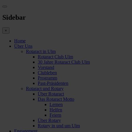
Sidebar
×
Home
Über Uns
Rotaract in Ulm
Rotaract Club Ulm
30 Jahre Rotaract Club Ulm
Vorstand
Clubleben
Programm
Past-Präsidenten
Rotaract und Rotary
Über Rotaract
Das Rotaract Motto
Lernen
Helfen
Feiern
Über Rotary
Rotary in und um Ulm
Engagement