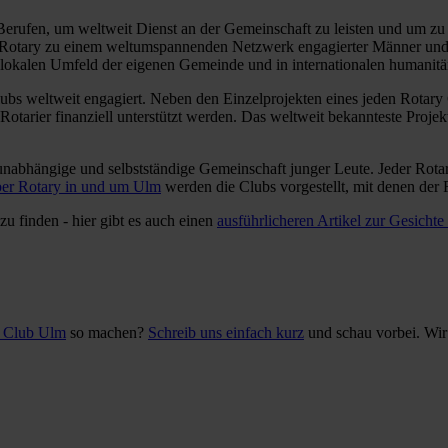
Berufen, um weltweit Dienst an der Gemeinschaft zu leisten und um zu 
h Rotary zu einem weltumspannenden Netzwerk engagierter Männer und 
im lokalen Umfeld der eigenen Gemeinde und in internationalen humanitä
ubs weltweit engagiert. Neben den Einzelprojekten eines jeden Rotary C
r Rotarier finanziell unterstützt werden. Das weltweit bekannteste Proje
h unabhängige und selbstständige Gemeinschaft junger Leute. Jeder Ro
ber Rotary in und um Ulm
werden die Clubs vorgestellt, mit denen der 
zu finden - hier gibt es auch einen
ausführlicheren Artikel zur Gesichte
t Club Ulm
so machen?
Schreib uns einfach kurz
und schau vorbei. Wir 