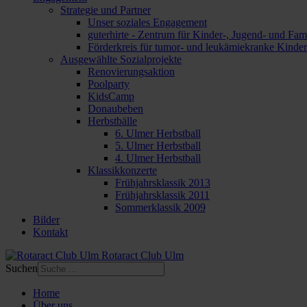
Strategie und Partner
Unser soziales Engagement
guterhirte - Zentrum für Kinder-, Jugend- und Fami
Förderkreis für tumor- und leukämiekranke Kinde
Ausgewählte Sozialprojekte
Renovierungsaktion
Poolparty
KidsCamp
Donaubeben
Herbstbälle
6. Ulmer Herbstball
5. Ulmer Herbstball
4. Ulmer Herbstball
Klassikkonzerte
Frühjahrsklassik 2013
Frühjahrsklassik 2011
Sommerklassik 2009
Bilder
Kontakt
Rotaract Club Ulm
Suchen
Home
Über uns