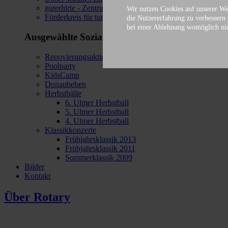
guterhirte - Zentrum für Kinder-, Jugend- und Familienhi
Wir nutzen Cookies auf unserer Web
Förderkreis für tumor- und leukämiekranke Kinder in U
die Nutzererfahrung zu verbessern 
bei einer Ablehnung womöglich nich
Ausgewählte Sozialprojekte
Renovierungsaktion
Poolparty
KidsCamp
Donaubeben
Herbstbälle
6. Ulmer Herbstball
5. Ulmer Herbstball
4. Ulmer Herbstball
Klassikkonzerte
Frühjahrsklassik 2013
Frühjahrsklassik 2011
Sommerklassik 2009
Bilder
Kontakt
Über Rotary