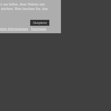
re uns helfen, diese Website und
 möchten. Bitte beachten Sie, dass
Akzeptieren
itere Informationen
Impressum