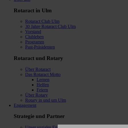
Rotaract in Ulm
Rotaract Club Ulm
30 Jahre Rotaract Club Ulm
Vorstand
Clubleben
Programm
Past-Präsidenten
Rotaract und Rotary
Über Rotaract
Das Rotaract Motto
Lernen
Helfen
Feiern
Über Rotary
Rotary in und um Ulm
Engagement
Strategie und Partner
Unser soziales Engagement