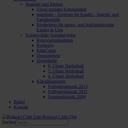
Strategie und Partner
Unser soziales Engagement
guterhirte - Zentrum für Kinder-, Jugend- und
Familienhilfe
Förderkreis für tumor- und leukämiekranke
Kinder in Ulm
Ausgewählte Sozialprojekte
Renovierungsaktion
Poolparty
KidsCamp
Donaubeben
Herbstbälle
6. Ulmer Herbstball
5. Ulmer Herbstball
4. Ulmer Herbstball
Klassikkonzerte
Frühjahrsklassik 2013
Frühjahrsklassik 2011
Sommerklassik 2009
Bilder
Kontakt
Rotaract Club Ulm
Suchen