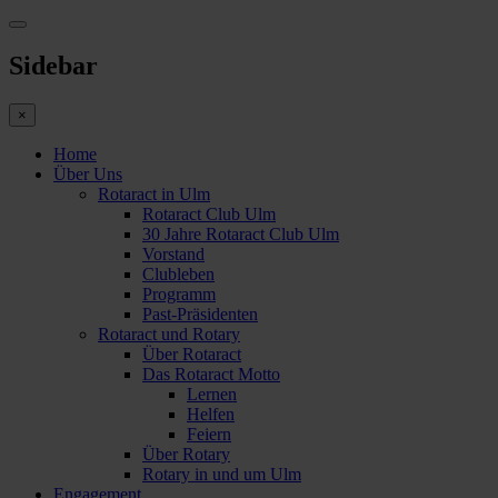
Sidebar
×
Home
Über Uns
Rotaract in Ulm
Rotaract Club Ulm
30 Jahre Rotaract Club Ulm
Vorstand
Clubleben
Programm
Past-Präsidenten
Rotaract und Rotary
Über Rotaract
Das Rotaract Motto
Lernen
Helfen
Feiern
Über Rotary
Rotary in und um Ulm
Engagement